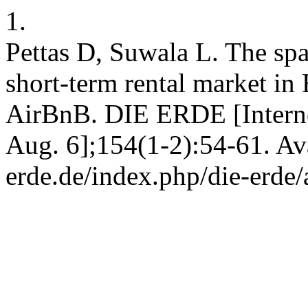
1.
Pettas D, Suwala L. The sp
short-term rental market in
AirBnB. DIE ERDE [Internet
Aug. 6];154(1-2):54-61. Ava
erde.de/index.php/die-erde/